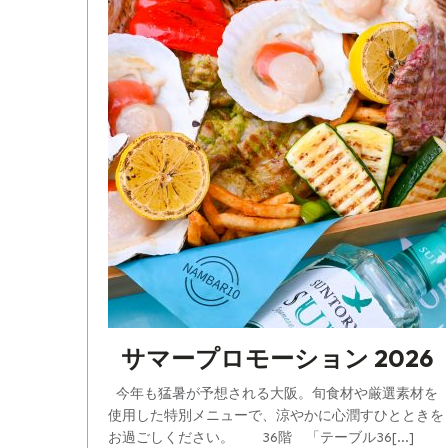
サマープロモーション 2026
今年も猛暑が予想される大阪。旬食材や厳選素材を
使用した特別メニューで、涼やかに心潤すひとときを
お過ごしください。 36階 「テーブル36[...]