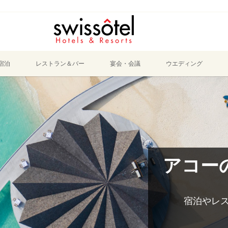
宿泊
レストラン＆バー
宴会・会議
ウエディング
アコー
宿泊やレ