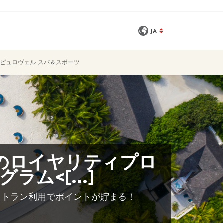
JA
全ての写真を見る
ピュロヴェル スパ＆スポーツ
のロイヤリティプロ
グラム<[...]
ストラン利用でポイントが貯まる！