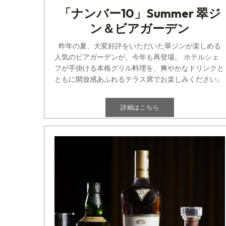
「ナンバー10」Summer 翠ジ
ン＆ビアガーデン
昨年の夏、大変好評をいただいた翠ジンが楽しめる
人気のビアガーデンが、今年も再登場。 ホテルシェ
フが手掛ける本格グリル料理を、爽やかなドリンクと
ともに開放感あふれるテラス席でお楽しみください。
ドリン[...]
詳細はこちら