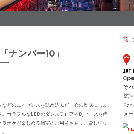
ー「ナンバー10」
10
Ope
それ
電話
Fax
村などのエッセンスを詰め込んだ、心の奥底にしま
メー
。カラフルなLEDのダンスフロアやDJブースを備
カラオケが楽しめる個室のご用意もあり、貸し切り
す。