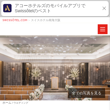
アコーホテルズのモバイルアプリで
Swissôtelのベスト
SWISSÔTEL.COM
>
スイスホテル南海大阪
全ての写真を見る
ホーム
ウエディング