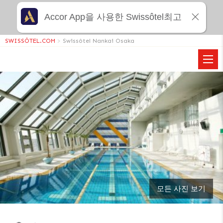
Accor App을 사용한 Swissôtel최고
SWISSÔTEL.COM
>
Swissôtel Nankai Osaka
모든 사진 보기