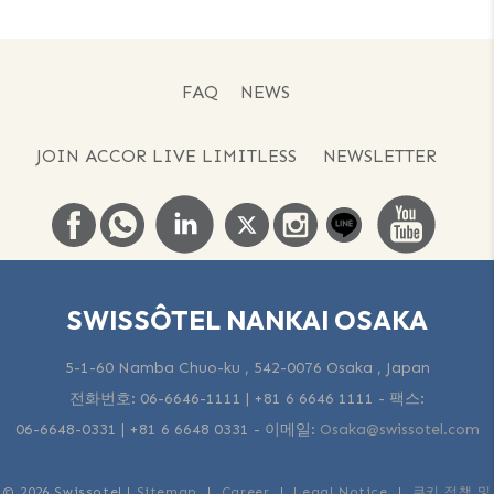
FAQ
NEWS
JOIN ACCOR LIVE LIMITLESS
NEWSLETTER
SWISSÔTEL NANKAI OSAKA
5-1-60 Namba Chuo-ku , 542-0076 Osaka , Japan
전화번호:
06-6646-1111 | +81 6 6646 1111
- 팩스:
06-6648-0331 | +81 6 6648 0331
-
이메일:
Osaka@swissotel.com
© 2026 Swissotel |
Sitemap
|
Career
|
Legal Notice
|
쿠키 정책 및