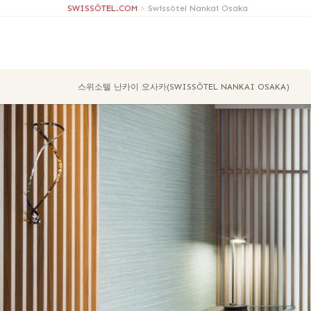
SWISSÔTEL.COM
>
Swissôtel Nankai Osaka
스위소텔 난카이 오사카(SWISSÔTEL NANKAI OSAKA)