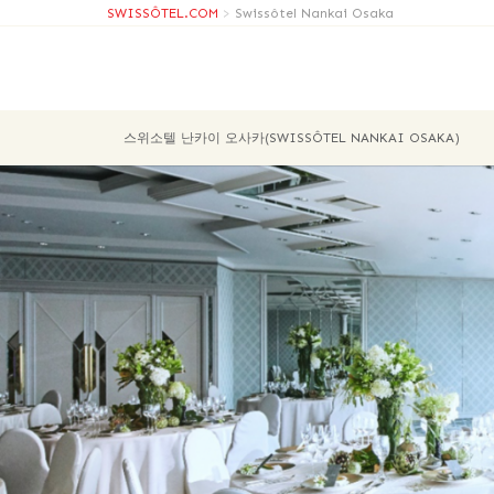
SWISSÔTEL.COM
>
Swissôtel Nankai Osaka
스위소텔 난카이 오사카(SWISSÔTEL NANKAI OSAKA)