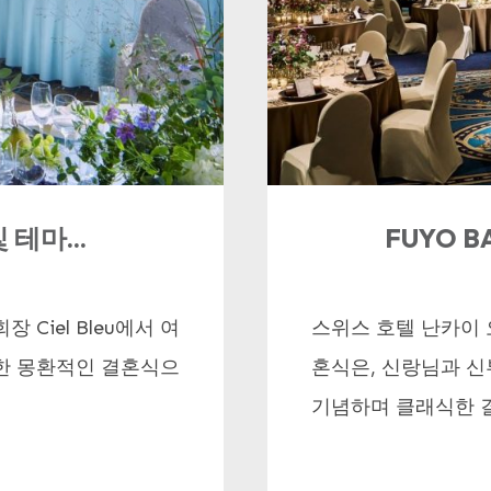
 테마...
FUYO B
Ciel Bleu에서 여
스위스 호텔 난카이 오
한 몽환적인 결혼식으
혼식은, 신랑님과 
기념하며 클래식한 결