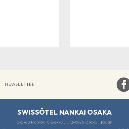
NEWSLETTER
SWISSÔTEL NANKAI OSAKA
5-1-60 Namba Chuo-ku , 542-0076 Osaka , Japan