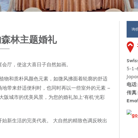
询
UE的森林主题婚礼
Swi
宴会厅，使这大喜日子自然如画。
5-1-
Japa
以绿色植物和质朴风颜色元素，如微风拂面着轮廓的舒适
电话:
地带来舒适便利时，也同时再以一些室外的元素 –
传真:
配上大阪城市的优美风景，为您的婚礼加上‘有机’光彩
Emai
开始新生活的完美代表。 大自然的精致色调反映出