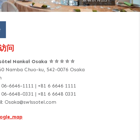
价
访问
ssôtel Nankai Osaka ☆☆☆☆☆
60 Namba Chuo-ku, 542-0076 Osaka
n
06-6646-1111 | +81 6 6646 1111
06-6648-0331 | +81 6 6648 0331
l:
Osaka@swissotel.com