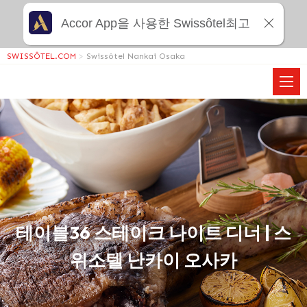
Accor App을 사용한 Swissôtel최고
SWISSÔTEL.COM
>
Swissôtel Nankai Osaka
테이블36 스테이크 나이트 디너 | 스
위소텔 난카이 오사카