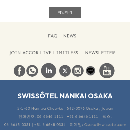
확인하기
FAQ
NEWS
JOIN ACCOR LIVE LIMITLESS
NEWSLETTER
SWISSÔTEL NANKAI OSAKA
5-1-60 Namba Chuo-ku , 542-0076 Osaka , Japan
전화번호:
06-6646-1111 | +81 6 6646 1111
- 팩스:
06-6648-0331 | +81 6 6648 0331
-
이메일:
Osaka@swissotel.com